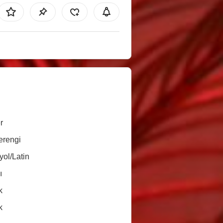
r
erengi
yol/Latin
ı
k
k