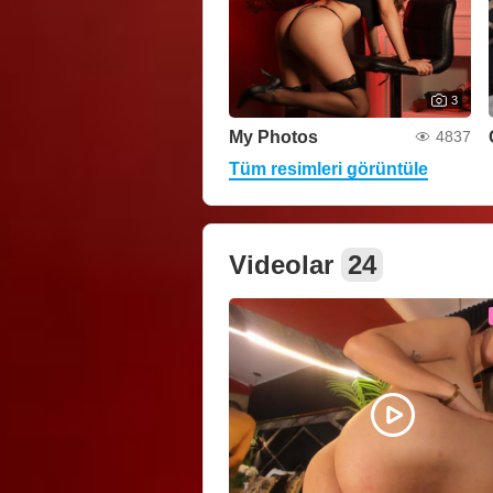
3
My Photos
4837
Tüm resimleri görüntüle
Videolar
24