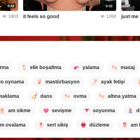
0:42
0:32
it feels so good
just me
1803
1268
arma
elle boşaltma
yalama
masaj
do oynama
mastürbasyon
ayak fetişi
maklama
dans
ovma
altına yatma
am sikme
sevişme
soyunma
d
am ovalama
sert sikiş
düzleme
am 