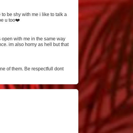
o be shy with me i like to talk a
pe u too❤️
 is open with me in the same way
ce. im also horny as hell but that
one of them. Be respectfull dont