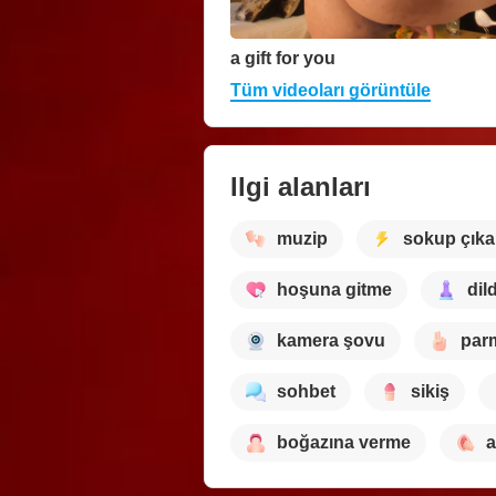
a gift for you
Tüm videoları görüntüle
Ilgi alanları
muzip
sokup çık
hoşuna gitme
dil
kamera şovu
par
sohbet
sikiş
boğazına verme