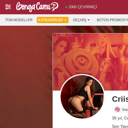
2060 ÇEVRIMIÇI
TÜM MODELLER
KATEGORILER
GEÇMIŞ
BÜTÜN PROMOSY
Crii
In
35 yıl, 
Son Yayı