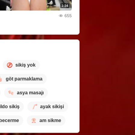
1:34
655
sikiş yok
göt parmaklama
asya masajı
ildo sikiş
ayak sikişi
becerme
am sikme