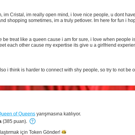
im Cristal, im really open mind, i love nice people, u dont have t
 and shopping sometimes, im a truly petlover. Im here for fun i ho
ove be treat like a queen cause i am for sure, i love when people
eet each other cause my expertise its give u a girlfriend experien
lso i think is harder to connect with shy people, so try to not be 
Queen of Queens
yarışmasına katılıyor.
a
(385 puan).
laştırmak için Token
Gönder!