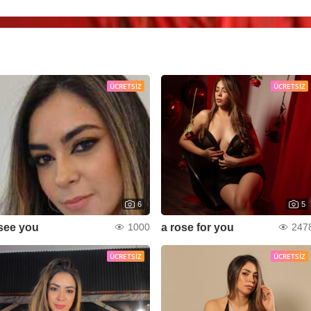
ÜCRETSIZ
ÜCRETSIZ
6
5
see you
a rose for you
1000
247
ÜCRETSIZ
ÜCRETSIZ