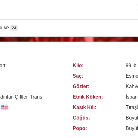
OLAR
24
art
Kilo:
99 lb
Saç:
Esme
a
Gözler:
Kahv
ınlar, Çiftler, Trans
Etnik Köken:
İspan
Kasık Kılı:
Tıraşl
Göğüs:
Büyü
Popo:
Büyü