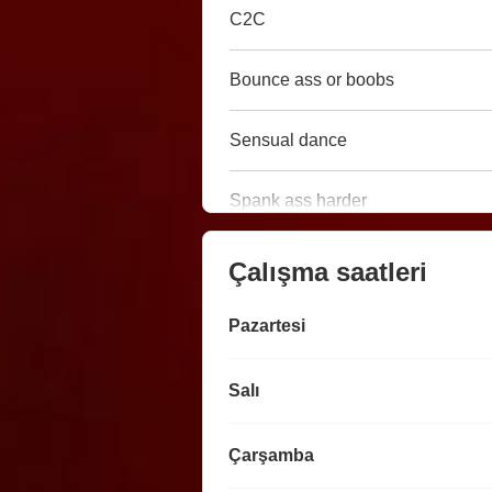
C2C
Bounce ass or boobs
Sensual dance
Spank ass harder
Çalışma saatleri
Pazartesi
Salı
Çarşamba