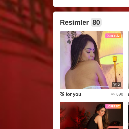
Resimler
80
ÜCRETSIZ
2
🍑 for you
898
ÜCRETSIZ