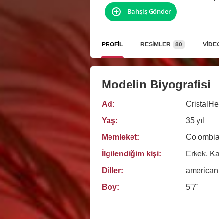
Bahşiş Gönder
PROFIL
RESIMLER
80
VIDE
Modelin Biyografisi
Ad:
CristalHe
Yaş:
35 yıl
Memleket:
Colombi
İlgilendiğim kişi:
Erkek, Kad
Diller:
american
Boy:
5'7"