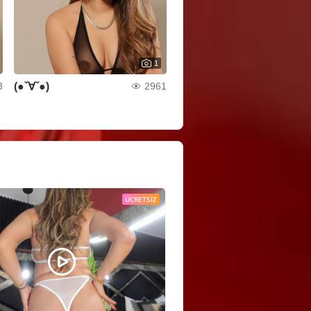
1
(●ˇ∀ˇ●)
3
2961
ÜCRETSIZ