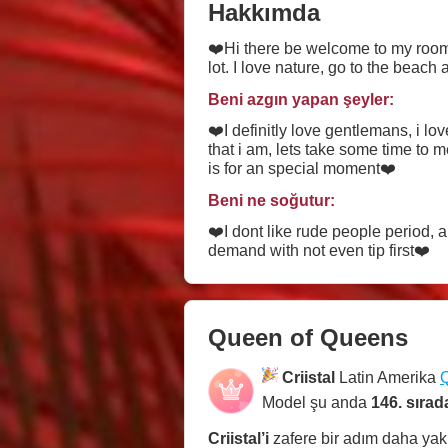
Hakkımda
❤️Hi there be welcome to my room, 
lot. I love nature, go to the beach
Beni azgın yapan şeyler:
❤️I definitly love gentlemans, i l
that i am, lets take some time to m
is for an special moment❤️
Beni ne soğutur:
❤️I dont like rude people period, a
demand with not even tip first❤️
Queen of Queens
Criistal
Latin Amerika
Model şu anda
146. sırad
Criistal
’i
zafere bir adım daha yak