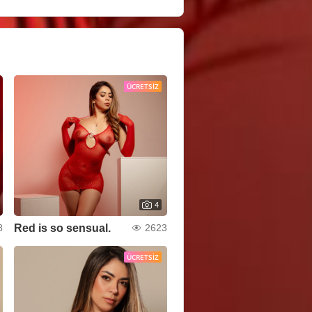
ÜCRETSIZ
4
Red is so sensual.
8
2623
ÜCRETSIZ