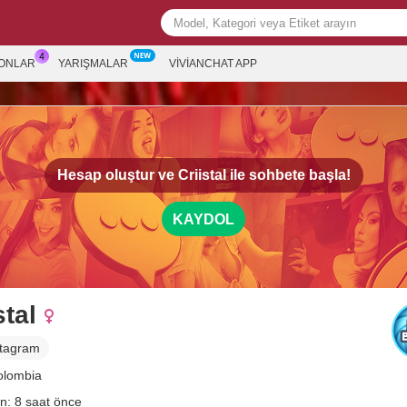
ONLAR
YARIŞMALAR
VIVIANCHAT APP
Hesap oluştur ve
Criistal
ile sohbete başla!
KAYDOL
stal
stagram
Colombia
n: 8 saat önce