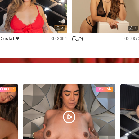
4
1
Cristal ❤
(‾◡◝)
2384
297
ÜCRETSIZ
ÜCRETSIZ