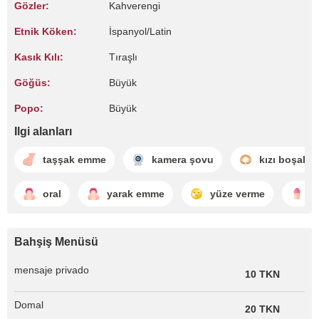
Gözler:
Kahverengi
Etnik Köken:
İspanyol/Latin
Kasık Kılı:
Tıraşlı
Göğüs:
Büyük
Popo:
Büyük
Ilgi alanları
taşşak emme
kamera şovu
kızı boşaltm
oral
yarak emme
yüze verme
s
Bahşiş Menüsü
mensaje privado
10 TKN
Domal
20 TKN