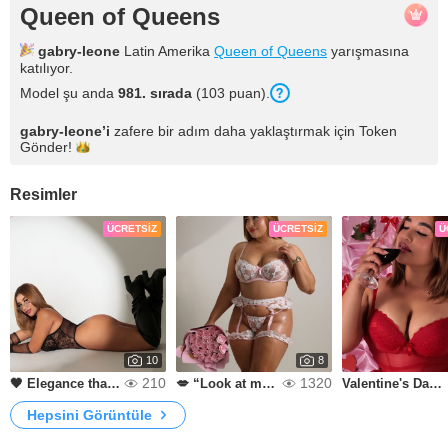
Queen of Queens
gabry-leone
Latin Amerika
Queen of Queens
yarışmasına
katılıyor.
Model şu anda
981. sırada
(103 puan).
gabry-leone
’i
zafere bir adım daha yaklaştırmak için Token
Gönder!
Resimler
ÜCRETSIZ
ÜCRETSIZ
Ü
10
8
210
1320
🖤 ​​Elegance that provokes.
💋 “Look at me… but don't fall in love”
Valentine's Day without limits 💞
Hepsini Görüntüle