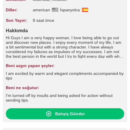
Diller:
american
İspanyolca
Son Yayın:
8 saat önce
Hakkımda
Hi Guys I am a very happy woman, I love being able to go out
and discover new places. I enjoy every moment of my life, I am
a bit sentimental but with a strong character. I have always
considered my failures as impulses of my successes. I am not
the best person in the world but I try to fight every day with what
I face in life to achieve my goals. My challenges is to go through
the obstacles and help whoever I can along the way.
Beni azgın yapan şeyler:
I am excited by warm and elegant compliments accompanied by
tips
Beni ne soğutur:
I'm turned off by insults and being asked for action without
sending tips.
Bahşiş Gönder