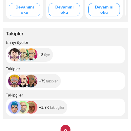
Devamını
Devamını
Devamını
oku
oku
oku
Takipler
+8
En iyi üyeler
+8
üye
+79
Takipler
+79
takipler
+3.7K
Takipçiler
+3.7K
takipçiler