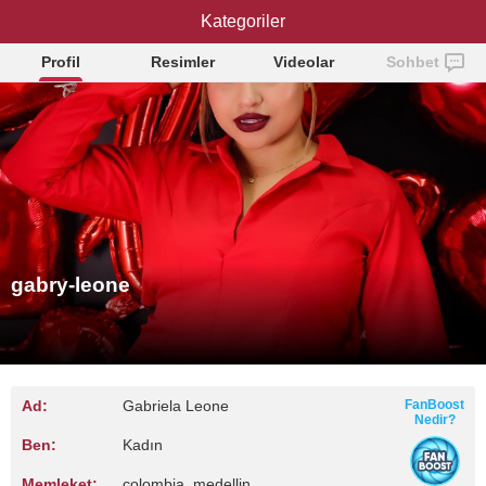
gabry-leone
Kategoriler
Profil
Resimler
Videolar
Sohbet
gabry-leone
Ad:
Gabriela Leone
FanBoost
Nedir?
Ben:
Kadın
Memleket:
colombia, medellin