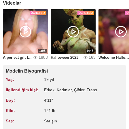
Videolar
ÜCRETSIZ
ÜCRETSIZ
Ü
1:08
0:47
1883
163
A perfect gift for you
Halloween 2023
Welcome Halloween
Modelin Biyografisi
Yaş:
19 yıl
İlgilendiğim kişi:
Erkek, Kadınlar, Çiftler, Trans
Boy:
4'11"
Kilo:
121 lb
Saç:
Sarışın