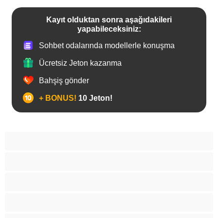
Kayıt olduktan sonra aşağıdakileri
yapabileceksiniz:
Sohbet odalarında modellerle konuşma
Ücretsiz Jeton kazanma
Bahşiş gönder
+ BONUS!
10 Jeton!
Anal
Arap
Asyalı
Beyaz Kızlar
Büyük göt