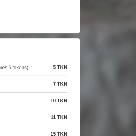
5 TKN
mes 5 tokens)
7 TKN
10 TKN
11 TKN
15 TKN