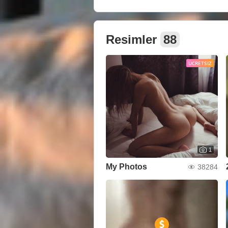
Resimler
88
ÜCRETSIZ
1
My Photos
38284