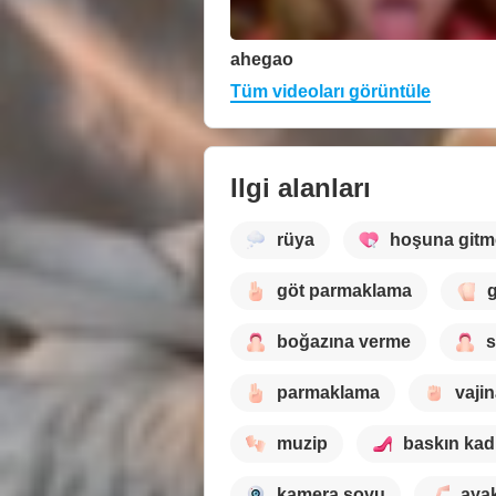
ahegao
Tüm videoları görüntüle
Ilgi alanları
rüya
hoşuna gitm
göt parmaklama
g
boğazına verme
s
parmaklama
vaji
muzip
baskın kad
kamera şovu
ayak