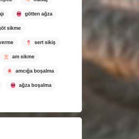
jı
götten ağza
göt sikme
verme
sert sikiş
am sikme
amcığa boşalma
ağza boşalma