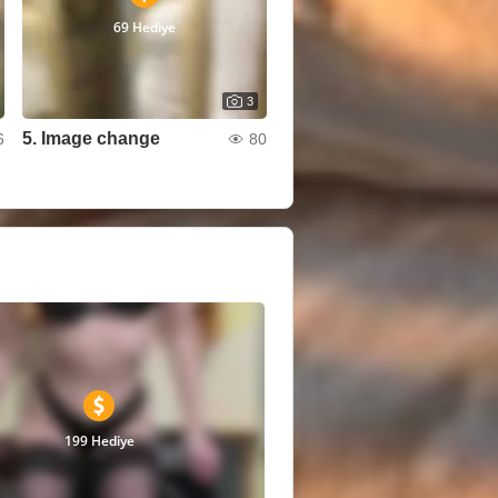
69 Hediye
3
5. Image change
6
80
199 Hediye