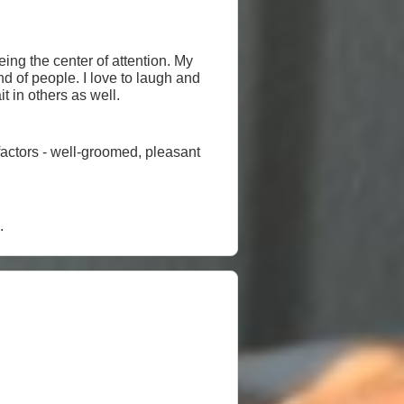
being the center of attention. My
nd of people. I love to laugh and
 trait in others as well.
factors - well-groomed, pleasant
.