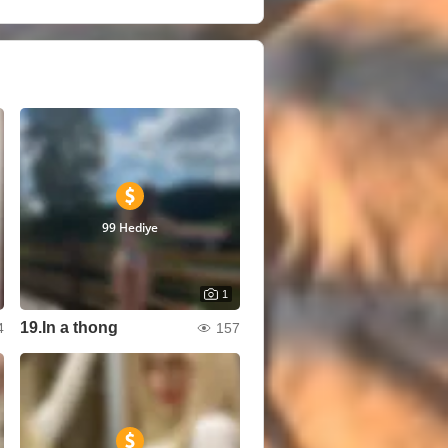
99 Hediye
1
19.In a thong
4
157