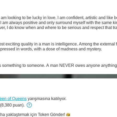
 am looking to be lucky in love. I am confident, artistic and like 
ty. I am always positive and only surround myself with the same ki
 much as possible. However, I do know when and where to be serious and respect that
t exciting quality in a man is intelligence. Among the external 
xpressed in words, with a dose of madness and mystery.
s something to someone. A man NEVER owes anyone anything
een of Queens
yarışmasına katılıyor.
(8,380 puan).
aha yaklaştırmak için Token
Gönder!