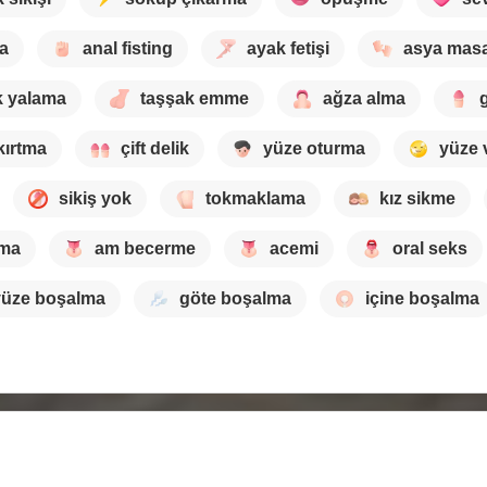
ma
anal fisting
ayak fetişi
asya masa
k yalama
taşşak emme
ağza alma
kırtma
çift delik
yüze oturma
yüze 
sikiş yok
tokmaklama
kız sikme
ama
am becerme
acemi
oral seks
yüze boşalma
göte boşalma
içine boşalma