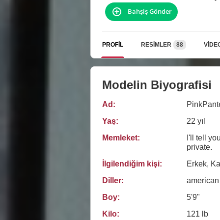
Bahşiş Gönder
PROFIL
RESIMLER
88
VIDE
Modelin Biyografisi
Ad:
PinkPant
Yaş:
22 yıl
Memleket:
I'll tell y
private.
İlgilendiğim kişi:
Erkek, Kad
Diller:
american
Boy:
5'9"
Kilo:
121 lb