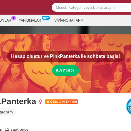
ONLAR
YARIŞMALAR
VIVIANCHAT APP
Hesap oluştur ve
PinkPanterka
ile sohbete başla!
KAYDOL
kPanterka
stagram
n: 12 saat önce