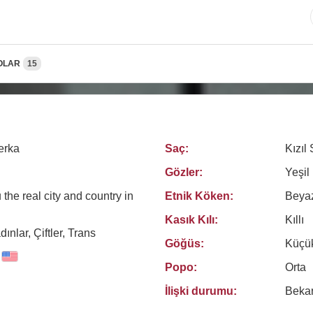
OLAR
15
erka
Saç:
Kızıl 
Gözler:
Yeşil
ou the real city and country in
Etnik Köken:
Beya
Kasık Kılı:
Kıllı
ınlar, Çiftler, Trans
Göğüs:
Küçü
Popo:
Orta
İlişki durumu:
Beka