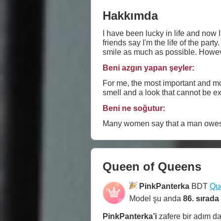
Hakkımda
I have been lucky in life and now I
friends say I'm the life of the par
smile as
Beni azgın yapan şeyler:
For me, the most important and mos
smell and a look that cannot be e
Beni ne soğutur:
Many women say that a man owe
Queen of Queens
PinkPanterka
BDT
Qu
Model şu anda
86. sırada
PinkPanterka
’i
zafere bir adım d