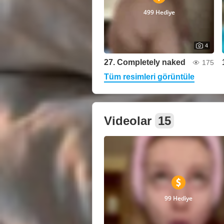
499 Hediye
4
27. Completely naked
175
Tüm resimleri görüntüle
Videolar
15
99 Hediye