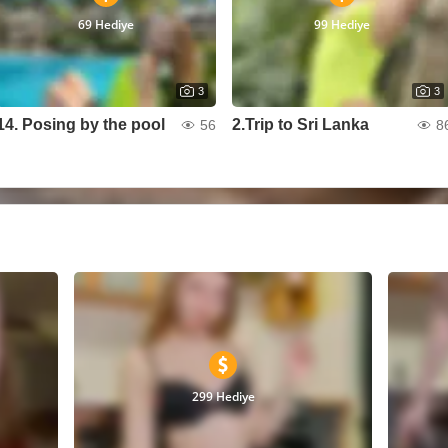
69 Hediye
99 Hediye
3
3
14. Posing by the pool
2.Trip to Sri Lanka
56
8
299 Hediye