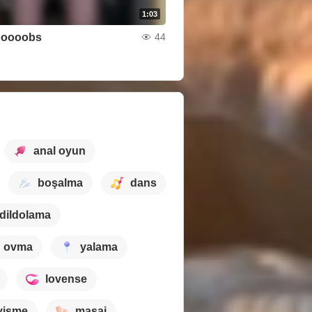
1:03
boooobs
44
anal oyun
boşalma
dans
dildolama
ovma
yalama
lovense
vişme
masaj