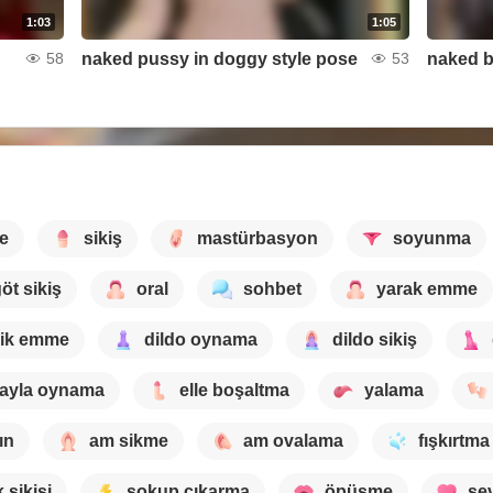
1:03
1:05
naked pussy in doggy style pose
naked 
58
53
e
sikiş
mastürbasyon
soyunma
öt sikiş
oral
sohbet
yarak emme
ik emme
dildo oynama
dildo sikiş
nayla oynama
elle boşaltma
yalama
ın
am sikme
am ovalama
fışkırtma
 sikişi
sokup çıkarma
öpüşme
se