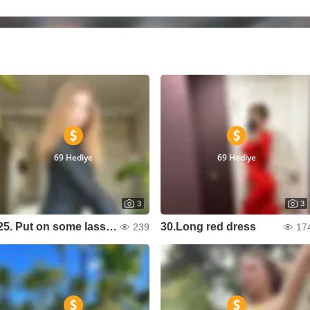
69 Hediye
69 Hediye
3
3
25. Put on some lassies
30.Long red dress
239
17