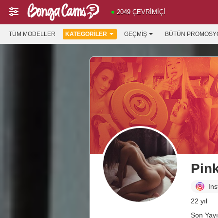
2049 ÇEVRIMIÇI
TÜM MODELLER
KATEGORILER
GEÇMIŞ
BÜTÜN PROMOSY
Pin
In
22 yıl
Son Yayı