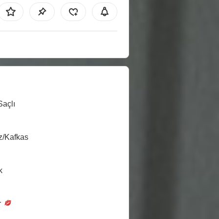
Saçlı
z/Kafkas
k
r