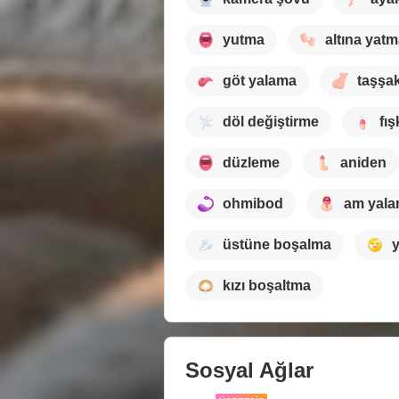
yutma
altına yat
göt yalama
taşşa
döl değiştirme
fış
düzleme
aniden
ohmibod
am yal
üstüne boşalma
kızı boşaltma
Sosyal Ağlar