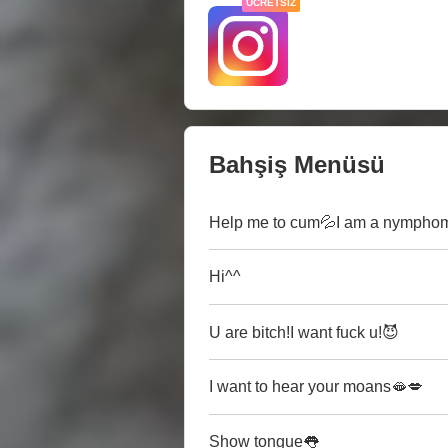
ÜCRETSIZ
Bahşiş Menüsü
Help me to cum💦I am a nymphoma
Hi^^
U are bitch!I want fuck u!😈
I want to hear your moans🫦💋
Show tongue👅