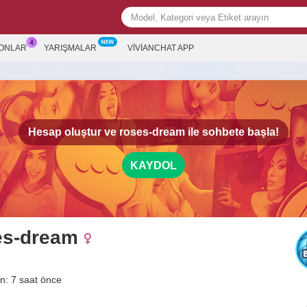
ONLAR
YARIŞMALAR
VIVIANCHAT APP
Hesap oluştur ve
roses-dream
ile sohbete başla!
KAYDOL
es-dream
n: 7 saat önce