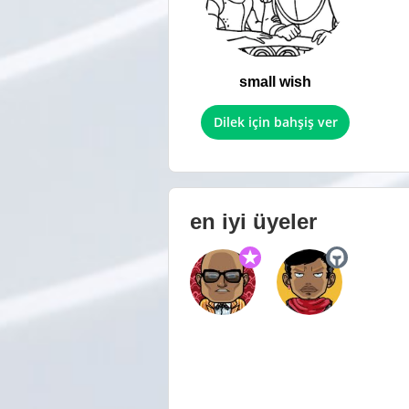
small wish
Dilek için bahşiş ver
en iyi üyeler