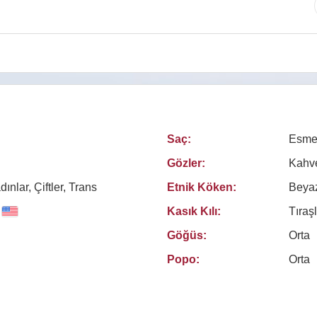
Saç:
Esme
Gözler:
Kahv
ınlar, Çiftler, Trans
Etnik Köken:
Beya
Kasık Kılı:
Tıraşl
Göğüs:
Orta
Popo:
Orta