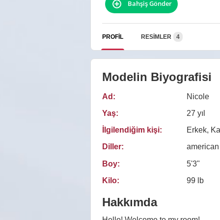
Bahşiş Gönder
PROFIL
RESIMLER
4
Modelin Biyografisi
Ad:
Nicole
Yaş:
27 yıl
İlgilendiğim kişi:
Erkek, Kad
Diller:
american
Boy:
5'3"
Kilo:
99 lb
Hakkımda
Hello! Welcome to my room!