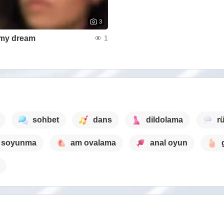
3
my dream
1
sohbet
dans
dildolama
r
soyunma
am ovalama
anal oyun