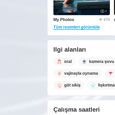
1
My Photos
670
Tüm resimleri görüntüle
Ilgi alanları
oral
kamera şovu
vajinayla oynama
göt sikiş
fışkırtma
Çalışma saatleri