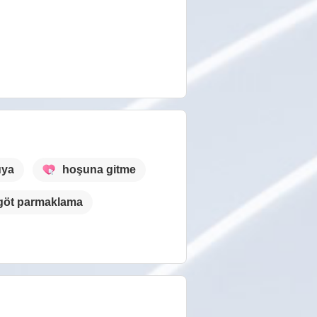
üya
hoşuna gitme
göt parmaklama