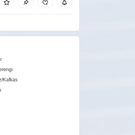
r
erengi
z/Kafkas
ı