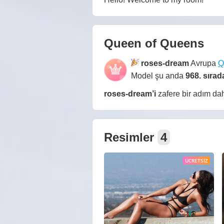
Queen of Queens
roses-dream
Avrupa
Q
Model şu anda
968. sırad
roses-dream
’i
zafere bir adım da
Resimler
4
ÜCRETSIZ