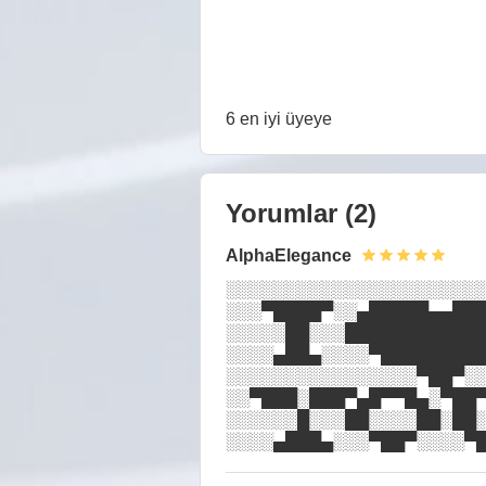
6 en iyi üyeye
Yorumlar
(2)
AlphaElegance
░░░░░░░░░░░░░░░░░░░░░░
░░░▀████▀░░▄█████▄▄███
░░░░░██░░░████████████
░░░░▄██▄░░░░▀█████████
░░░░░░░░░░░░░░░░▀██▀░░
░░▀███░███▀▄█▀▀█▄░▀██▀
░░░░░░█░░░██░░░░██░██░
░░░░▄███▄░░░▀██▀░░░░▀█